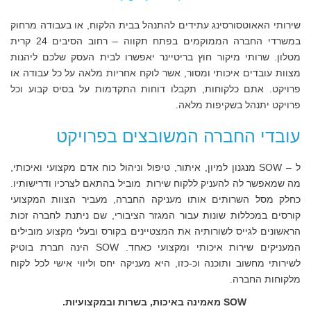
שירותי האאוטסורסינג עתידים להתנהל בבית הלקוח, או בעבודה מרחוק
במשרדי החברה הממוקמים בפתח תקווה – רחוב הסיבים 24 קרית
מטלון. שרותי מיקור חוץ בריטיינר יאפשרו לבית העסק שלכם ליהנות
מצוות עובדים איכותי ומסור, אשר לוקח אחריות מלאה על כל עבודה או
פרויקט. אתם כלקוחות, תקבלו דוחות התקדמות על בסיס קבוע וכל
פרויקט יתנהל בשקיפות מלאה.
עובדי החברה המשובצים בפרויקט
ל – SOW מנגנון למיון, איתור, טיפול וניהול כוח אדם מקצועי ואיכותי,
מה שמאפשר לה להעניק ללקוח שירות מוביל בהתאם לצרכיו ודרישותיו.
כחלק מסל השרותים אותו מעניקה החברה, מעביר הצוות המקצועי
קורסים במכללות שונות עבור המגזר הציבורי, שם ניתנת לחברה זכות
הראשונים לגייס לשורותיה את המצטיינים בקורס ובעלי מקצוע מובילים
המעניקים שירות איכותי ומקצועי כאחד. SOW הינה חברת בוטיק
לשירותי מחשוב ותוכנה וכ-כזו, היא מעניקה יחס וליווי אישי לכל לקוח
מלקוחות החברה.
SOW
מאמינה באיכות, בשרות ובמקצועיות.