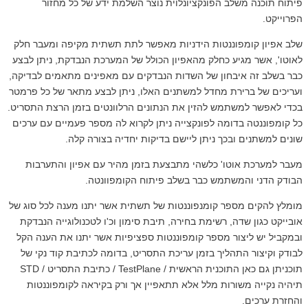
יתוח תוכנה משלב הפונקציונלוית נוצר השלמת ידע של כל מחזור
פרוייקט.
לב אפיון קומפוננטות הידניות מאפשר לתת תשתית מקיפה ומעבר חלק
אוטו', אשר מגיע כחלק מהאפיון הכולל של המערכת הנבדקת, ניתן לבצע
בר בשלב זה איבחון של השדות הנבדקים עם מאפינים מתאמים לבדיקה,
עריכים של ברירת מחדל למשתנים האלו, ניתן לבצע מתאר של כל פרמטר
כדי לאפשר למשתמש להזין את הנתונים הרלוונטים בזמן הרצת התסריט.
ל קומפוננטה בדומה לפונקצייה ניתן לקרוא לה מספר פעמיים עם ערכים
ונים למשתנים ובכך ניתן ליישם בדיקות יחדיה בצורה קלה.
עבר למערכת אוטו' כלשהי מתבצעת בזמן מהיר עם אפיון והתערבות
בודק הדני והמשתמש כבר בשלב פיתוח הקומפוונטה.
ומלץ להקים מספר קומנפוננטות של תשתית אשר יתנו מענה לכל סוג של
ובייקט כגון שדה, רשימת בחירה, תיבת סימון וכ'ו לטכנולוגייה הנבדקת
במקביל יש ליצור מספר קומפוננטות ספציפיות אשר יתנו את הענה הקל
בודק וקיצור התהליך בזמן עריכת התסריט, בדומה לכתיבת קוד נקי של
תוכניתן גם כאן התוכנית הראשית / TestPlane / כתיבת התסריט / STD
יהיה נקייה משורות מלל אלא תתאפיין אך ורק בקיראה לקומפוננטות
החזרת ערכים.