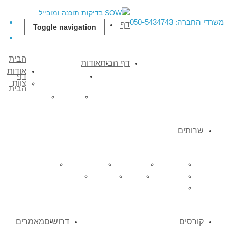
רדי החברה: 050-5434743
דף
Toggle navigation
הבית
דף הבית
אודות
אודות
דף
צוות
הבית
צוות החברה
לקוחות
שרותים
בדיקות תוכנה
בדיקות עומסים
בדיקות אוטומטיות
בדיקות מובייל
מעבדת בדיקות
מיקור חוץ
פיתוח תוכנה
אבטחת מידע
Mobile Testing
קורסים
דרושים
מאמרים