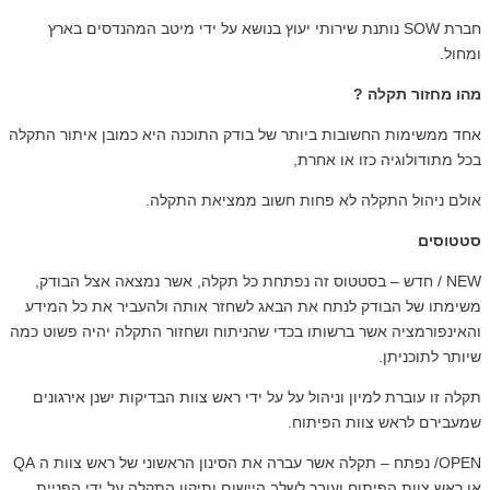
חברת SOW נותנת שירותי יעוץ בנושא על ידי מיטב המהנדסים בארץ
מחול.
הו מחזור תקלה ?
חד ממשימות החשובות ביותר של בודק התוכנה היא כמובן איתור התקלה
כל מתודולוגיה כזו או אחרת,
ולם ניהול התקלה לא פחות חשוב ממציאת התקלה.
טטוסים
NEW / חדש – בסטטוס זה נפתחת כל תקלה, אשר נמצאה אצל הבודק,
שימתו של הבודק לנתח את הבאג לשחזר אותה ולהעביר את כל המידע
האינפורמציה אשר ברשותו בכדי שהניתוח ושחזור התקלה יהיה פשוט כמה
יותר לתוכניתן.
קלה זו עוברת למיון וניהול על על ידי ראש צוות הבדיקות ישנן אירגונים
מעבירם לראש צוות הפיתוח.
OPEN/ נפתח – תקלה אשר עברה את הסינון הראשוני של ראש צוות ה QA
ו ראש צוות הפיתוח ועובר לשלב היישום ותיקון התקלה על ידי הפניית