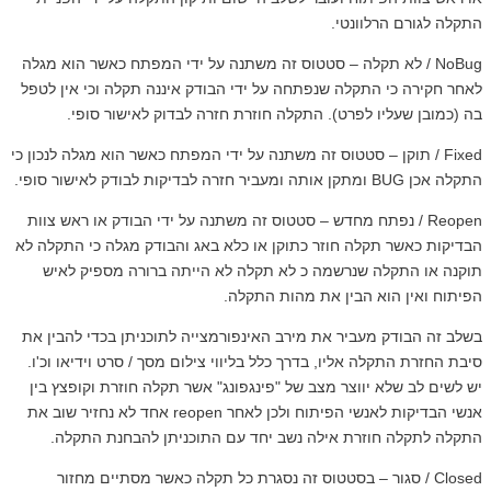
תקלה לגורם הרלוונטי.
NoBug / לא תקלה – סטטוס זה משתנה על ידי המפתח כאשר הוא מגלה
אחר חקירה כי התקלה שנפתחה על ידי הבודק איננה תקלה וכי אין לטפל
ה (כמובן שעליו לפרט). התקלה חוזרת חזרה לבדוק לאישור סופי.
Fixed / תוקן – סטטוס זה משתנה על ידי המפתח כאשר הוא מגלה לנכון כי
אכן BUG ומתקן אותה ומעביר חזרה לבדיקות לבודק לאישור סופי.
Reopen / נפתח מחדש – סטטוס זה משתנה על ידי הבודק או ראש צוות
בדיקות כאשר תקלה חוזר כתוקן או כלא באג והבודק מגלה כי התקלה לא
וקנה או התקלה שנרשמה כ לא תקלה לא הייתה ברורה מספיק לאיש
פיתוח ואין הוא הבין את מהות התקלה.
שלב זה הבודק מעביר את מירב האינפורמצייה לתוכניתן בכדי להבין את
יבת החזרת התקלה אליו, בדרך כלל בליווי צילום מסך / סרט וידיאו וכ'ו.
ש לשים לב שלא יווצר מצב של "פינגפונג" אשר תקלה חוזרת וקופצץ בין
אנשי הבדיקות לאנשי הפיתוח ולכן לאחר reopen אחד לא נחזיר שוב את
תקלה לתקלה חוזרת אילה נשב יחד עם התוכניתן להבחנת התקלה.
Closed / סגור – בסטטוס זה נסגרת כל תקלה כאשר מסתיים מחזור