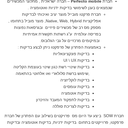
חברת
Perfecto mobile
– חברה ישראלית , מחלוצי המכשירים
שנמצאים בענן לשימושי
בדיקות ידניות ואוטומציה .
חברת פרקטו מובייל מוצר יציב ואיכותי לבדיקות
אפליקציות Native, Web, Hybrid, מוצר מוביל בתחומו ,
מספק מס רב של מכשירים פיזיים ובגרסאות נפוצות
בפריסה עולמית ע"ג רשתות תקשורת אמיתיות
ובמיקומים מרכזיים על גבי הגלובוס.
באמצעות הפתרון של פרפקטו ניתן לבצע בדיקות :
בדיקות פונקציונאליות
בדיקות UI \ UX
בדיקות שינויי רשת כגון שינוי בעוצמת הקליטה
,שימוש ברשת סלולארי ואו אלחוטי בהתאמה
בדיקות לוקליזציה
בדיקות עומסים
בדיקות אוטמציה
בדיקות לתפקוד המעבד והזיכרון
בדיקות לצריכת סוללה
חברת SOW ביצע עד היום מס פרויקטים בשילוב עם הפתרון של חברת
פרפקטו, פרוייקטים בתחום בדיקות ידניות, בדיקות אוטומציה ובדיקות