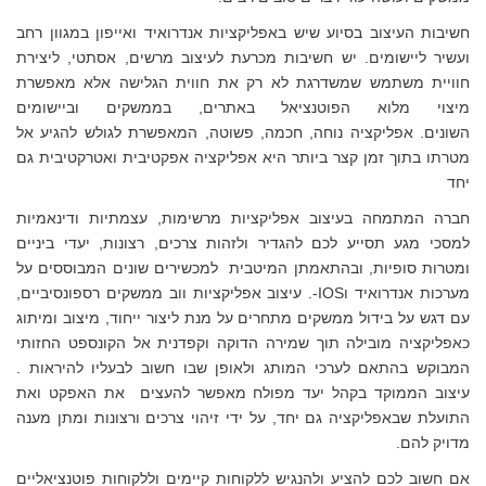
חשיבות העיצוב בסיוע שיש באפליקציות אנדרואיד ואייפון במגוון רחב
ועשיר ליישומים. יש חשיבות מכרעת לעיצוב מרשים, אסתטי, ליצירת
חוויית משתמש שמשדרגת לא רק את חווית הגלישה אלא מאפשרת
מיצוי מלוא הפוטנציאל באתרים, בממשקים וביישומים
השונים. אפליקציה נוחה, חכמה, פשוטה, המאפשרת לגולש להגיע אל
מטרתו בתוך זמן קצר ביותר היא אפליקציה אפקטיבית ואטרקטיבית גם
יחד
חברה המתמחה בעיצוב אפליקציות מרשימות, עצמתיות ודינאמיות
למסכי מגע תסייע לכם להגדיר ולזהות צרכים, רצונות, יעדי ביניים
ומטרות סופיות, ובהתאמתן המיטבית למכשירים שונים המבוססים על
מערכות אנדרואיד וIOS-. עיצוב אפליקציות ווב ממשקים רספונסיביים,
עם דגש על בידול ממשקים מתחרים על מנת ליצור ייחוד, מיצוב ומיתוג
כאפליקציה מובילה תוך שמירה הדוקה וקפדנית אל הקונספט החזותי
המבוקש בהתאם לערכי המותג ולאופן שבו חשוב לבעליו להיראות .
עיצוב הממוקד בקהל יעד מפולח מאפשר להעצים את האפקט ואת
התועלת שבאפליקציה גם יחד, על ידי זיהוי צרכים ורצונות ומתן מענה
מדויק להם.
אם חשוב לכם להציע ולהנגיש ללקוחות קיימים וללקוחות פוטנציאליים